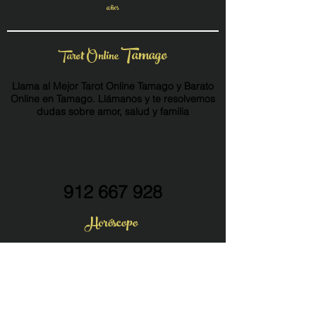
años
Tamago
Tarot Online
Llama al Mejor Tarot Online Tamago y Barato
Online en Tamago. Llámanos y te resolvemos
dudas sobre amor, salud y familia
912 667 928
Horóscopo
Horóscopo sobre Amor
Horóscopo sobre Dinero
Horóscopo sobre Salud