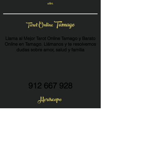
años
Tamago
Tarot Online
Llama al Mejor Tarot Online Tamago y Barato
Online en Tamago. Llámanos y te resolvemos
dudas sobre amor, salud y familia
912 667 928
Horóscopo
Horóscopo sobre Amor
Horóscopo sobre Dinero
Horóscopo sobre Salud